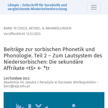
Beiträge zur sorbischen Phonetik und Phonologie. Teil 2 – Z
Lětopis – Zeitschrift für Sorabistik und
vergleichende Minderheitenforschung
BAND 70 (2023)
,
ARTIKEL & ABHANDLUNGEN
Veröffentlicht 13.12.2023
Beiträge zur sorbischen Phonetik und
Phonologie. Teil 2 – Zum Lautsystem des
Niedersorbischen: Die sekundäre
Affrikate <tš> ← *tr
Lechosław Jocz
Akademia im. Jakuba z Paradyża w Gorzowie Wielkopolskim –
ljocz@ajp.edu.pl