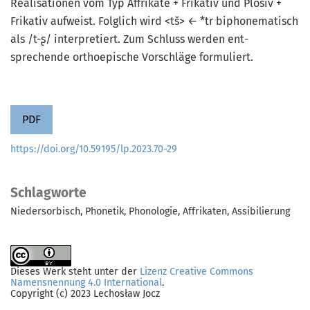
Realisationen vom Typ Affrikate + Frikativ und Plosiv +
Frikativ aufweist. Folglich wird <tš> ← *tr biphonematisch
als /t-ʂ/ interpretiert. Zum Schluss werden ent­
sprechende orthoepische Vorschläge formuliert.
PDF
https://doi.org/10.59195/lp.2023.70-29
Schlagworte
Niedersorbisch
Phonetik
Phonologie
Affrikaten
Assibilierung
Dieses Werk steht unter der
Lizenz Creative Commons
Namensnennung 4.0 International
.
Copyright (c) 2023 Lechosław Jocz