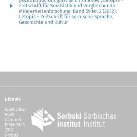
pozadku sociolinguistiskich změnow
,
Lětopis –
Zeitschrift für Sorabistik und vergleichende
Minderheitenforschung: Band 59 Nr. 2 (2012):
Lětopis – Zeitschrift für sorbische Sprache,
Geschichte und Kultur
Lětopis
ISSN 3052-
962X
(Online)
ISSN 0943-
2787
(Print)