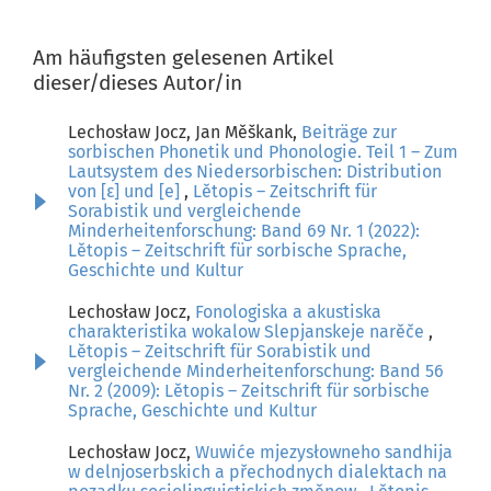
Am häufigsten gelesenen Artikel
dieser/dieses Autor/in
Lechosław Jocz, Jan Měškank,
Beiträge zur
sorbischen Phonetik und Phonologie. Teil 1 – Zum
Lautsystem des Niedersorbischen: Distribution
von [ɛ] und [e]
,
Lětopis – Zeitschrift für
Sorabistik und vergleichende
Minderheitenforschung: Band 69 Nr. 1 (2022):
Lětopis – Zeitschrift für sorbische Sprache,
Geschichte und Kultur
Lechosław Jocz,
Fonologiska a akustiska
charakteristika wokalow Slepjanskeje narěče
,
Lětopis – Zeitschrift für Sorabistik und
vergleichende Minderheitenforschung: Band 56
Nr. 2 (2009): Lětopis – Zeitschrift für sorbische
Sprache, Geschichte und Kultur
Lechosław Jocz,
Wuwiće mjezysłowneho sandhija
w delnjoserbskich a přechodnych dialektach na