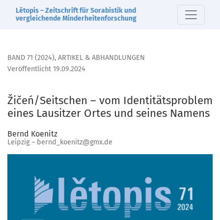
Žičeń/Seitschen – vom Identitätsproblem eines Lausitzer 
Lětopis – Zeitschrift für Sorabistik und
vergleichende Minderheitenforschung
BAND 71 (2024)
,
ARTIKEL & ABHANDLUNGEN
Veröffentlicht 19.09.2024
Žičeń/Seitschen – vom Identitätsproblem
eines Lausitzer Ortes und seines Namens
Bernd Koenitz
Leipzig – bernd_koenitz@gmx.de