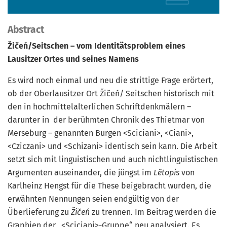
Abstract
Žičeń/Seitschen – vom Identitätsproblem eines
Lausitzer Ortes und seines Namens
Es wird noch einmal und neu die strittige Frage erörtert,
ob der Oberlausitzer Ort Žičeń/ Seitschen historisch mit
den in hochmittelalterlichen Schriftdenkmälern –
darunter in der berühmten Chronik des Thietmar von
Merseburg – genannten Burgen <Sciciani>, <Ciani>,
<Cziczani> und <Schizani> identisch sein kann. Die Arbeit
setzt sich mit lingu­istischen und auch nichtlinguistischen
Argumenten auseinander, die jüngst im
Lětopis
von
Karlheinz Hengst für die These beigebracht wurden, die
erwähnten Nennungen seien endgültig von der
Überlieferung zu
Žičeń
zu trennen. Im Beitrag werden die
Graphien der „<Sciciani>-Gruppe“ neu analysiert. Es