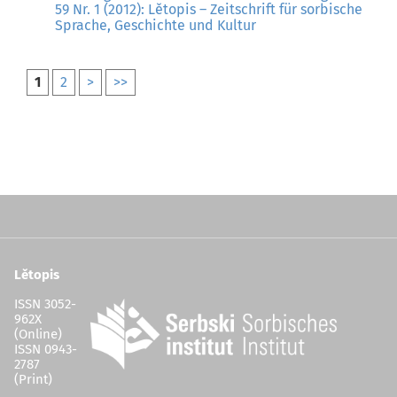
59 Nr. 1 (2012): Lětopis – Zeitschrift für sorbische
Sprache, Geschichte und Kultur
1
2
>
>>
Lětopis
ISSN 3052-
962X
(Online)
ISSN 0943-
2787
(Print)