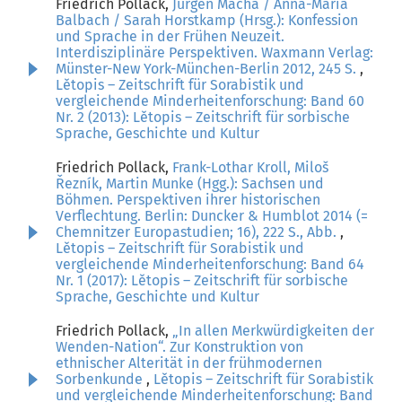
Friedrich Pollack,
Jürgen Macha / Anna-Maria
Balbach / Sarah Horstkamp (Hrsg.): Konfession
und Sprache in der Frühen Neuzeit.
Interdisziplinäre Perspektiven. Waxmann Verlag:
Münster-New York-München-Berlin 2012, 245 S.
,
Lětopis – Zeitschrift für Sorabistik und
vergleichende Minderheitenforschung: Band 60
Nr. 2 (2013): Lětopis – Zeitschrift für sorbische
Sprache, Geschichte und Kultur
Friedrich Pollack,
Frank-Lothar Kroll, Miloš
Řezník, Martin Munke (Hgg.): Sachsen und
Böhmen. Perspektiven ihrer historischen
Verflechtung. Berlin: Duncker & Humblot 2014 (=
Chemnitzer Europastudien; 16), 222 S., Abb.
,
Lětopis – Zeitschrift für Sorabistik und
vergleichende Minderheitenforschung: Band 64
Nr. 1 (2017): Lětopis – Zeitschrift für sorbische
Sprache, Geschichte und Kultur
Friedrich Pollack,
„In allen Merkwürdigkeiten der
Wenden-Nation“. Zur Konstruktion von
ethnischer Alterität in der frühmodernen
Sorbenkunde
,
Lětopis – Zeitschrift für Sorabistik
und vergleichende Minderheitenforschung: Band