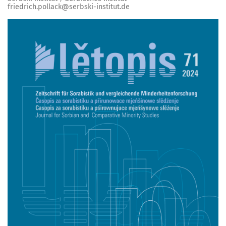
friedrich.pollack@serbski-institut.de