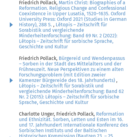
Friedrich Pollack,
Martin Christ: Biographies of a
Reformation. Religious Change and Confessional
Coexistence in Upper Lusatia, 1520–1635. Oxford
University Press: Oxford 2021 (Studies in German
History), 288 S.
,
Lětopis – Zeitschrift für
Sorabistik und vergleichende
Minderheitenforschung: Band 69 Nr. 2 (2022):
Lětopis – Zeitschrift für sorbische Sprache,
Geschichte und Kultur
Friedrich Pollack,
Bürgereid und Wendenpassus
– Sorben in der Stadt des Mittelalters und der
Frühneuzeit. Neue Perspektiven zu einem alten
Forschungsproblem (mit Edition zweier
Kamenzer Bürgereide des 18. Jahrhunderts)
,
Lětopis – Zeitschrift für Sorabistik und
vergleichende Minderheitenforschung: Band 62
Nr. 2 (2015): Lětopis – Zeitschrift für sorbische
Sprache, Geschichte und Kultur
Charlotte Unger, Friedrich Pollack,
Reformation
und Ethnizität. Sorben, Letten und Esten im 16.
und 17. Jahrhundert Internationale Konferenz des
Sorbischen Instituts und der Baltischen
Historischen Kommission (Bautzen 23. – 25.