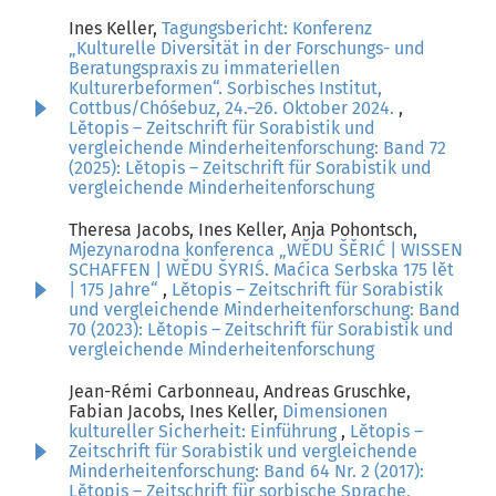
Ines Keller,
Tagungsbericht: Konferenz
„Kulturelle Diversität in der Forschungs- und
Beratungspraxis zu immateriellen
Kulturerbeformen“. Sorbisches Institut,
Cottbus/Chóśebuz, 24.–26. Oktober 2024.
,
Lětopis – Zeitschrift für Sorabistik und
vergleichende Minderheitenforschung: Band 72
(2025): Lětopis – Zeitschrift für Sorabistik und
vergleichende Minderheitenforschung
Theresa Jacobs, Ines Keller, Anja Pohontsch,
Mjezynarodna konferenca „WĚDU ŠĚRIĆ | WISSEN
SCHAFFEN | WĚDU ŠYRIŚ. Maćica Serbska 175 lět
| 175 Jahre“
,
Lětopis – Zeitschrift für Sorabistik
und vergleichende Minderheitenforschung: Band
70 (2023): Lětopis – Zeitschrift für Sorabistik und
vergleichende Minderheitenforschung
Jean-Rémi Carbonneau, Andreas Gruschke,
Fabian Jacobs, Ines Keller,
Dimensionen
kultureller Sicherheit: Einführung
,
Lětopis –
Zeitschrift für Sorabistik und vergleichende
Minderheitenforschung: Band 64 Nr. 2 (2017):
Lětopis – Zeitschrift für sorbische Sprache,