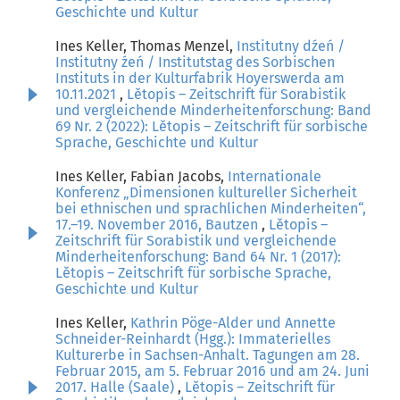
Geschichte und Kultur
Ines Keller, Thomas Menzel,
Institutny dźeń /
Institutny źeń / Institutstag des Sorbischen
Instituts in der Kulturfabrik Hoyerswerda am
10.11.2021
,
Lětopis – Zeitschrift für Sorabistik
und vergleichende Minderheitenforschung: Band
69 Nr. 2 (2022): Lětopis – Zeitschrift für sorbische
Sprache, Geschichte und Kultur
Ines Keller, Fabian Jacobs,
Internationale
Konferenz „Dimensionen kultureller Sicherheit
bei ethnischen und sprachlichen Minderheiten“,
17.–19. November 2016, Bautzen
,
Lětopis –
Zeitschrift für Sorabistik und vergleichende
Minderheitenforschung: Band 64 Nr. 1 (2017):
Lětopis – Zeitschrift für sorbische Sprache,
Geschichte und Kultur
Ines Keller,
Kathrin Pöge-Alder und Annette
Schneider-Reinhardt (Hgg.): Immaterielles
Kulturerbe in Sachsen-Anhalt. Tagungen am 28.
Februar 2015, am 5. Februar 2016 und am 24. Juni
2017. Halle (Saale)
,
Lětopis – Zeitschrift für