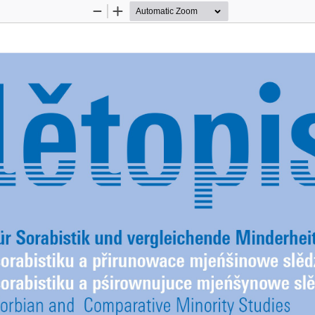
Zoom
Zoom
Out
In