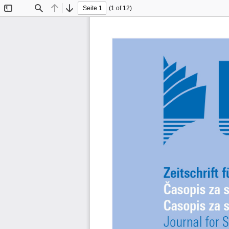
(1 of 12)
Toggle
Find
Previous
Next
Sidebar