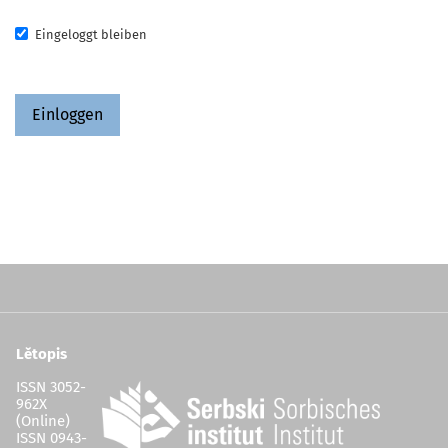
Eingeloggt bleiben
Einloggen
Lětopis
ISSN 3052-
962X
(Online)
ISSN 0943-